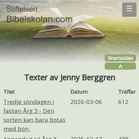
☰
Startsidan
˄
Texter av Jenny Berggren
Titel
Datum
Träffar
Tredje söndagen i
2026-03-06
612
fastan Årg 3 - Den
sorten kan bara botas
med bön.
Annandag jul Årg 3 .
2025-12-17
438