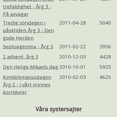
trefaldighet - Årg 3 -
På avvägar
Tredje söndagen i
2011-04-28
5040
påsktiden Årg 3 - Den
gode Herden
Septuagesima - Årg 3
2011-02-22
3956
2 advent, årg 3
2010-12-03
4428
Den Helige Mikaels dag
2010-10-01
5925
Kyndelsmässodagen
2010-02-03
4625
Årg 2 - i vårt minnes
korridorer
Våra systersajter