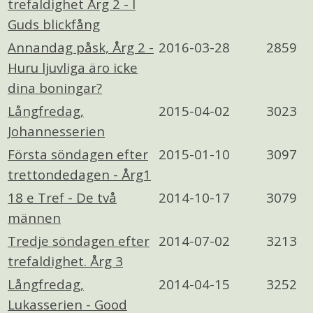
trefaldighet Årg 2 - I
Guds blickfång
Annandag påsk, Årg 2 -
2016-03-28
2859
Huru ljuvliga äro icke
dina boningar?
Långfredag,
2015-04-02
3023
Johannesserien
Första söndagen efter
2015-01-10
3097
trettondedagen - Årg1
18 e Tref - De två
2014-10-17
3079
männen
Tredje söndagen efter
2014-07-02
3213
trefaldighet. Årg 3
Långfredag,
2014-04-15
3252
Lukasserien - Good