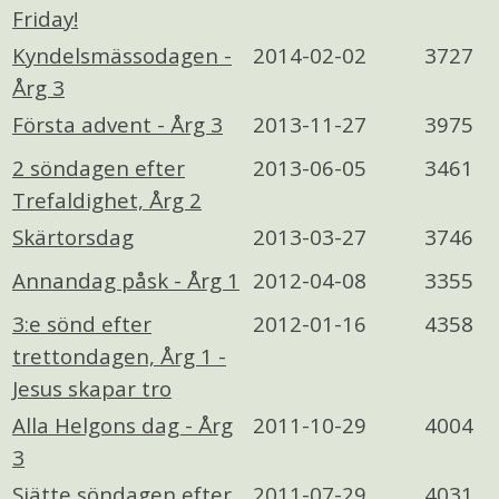
Friday!
Kyndelsmässodagen -
2014-02-02
3727
Årg 3
Första advent - Årg 3
2013-11-27
3975
2 söndagen efter
2013-06-05
3461
Trefaldighet, Årg 2
Skärtorsdag
2013-03-27
3746
Annandag påsk - Årg 1
2012-04-08
3355
3:e sönd efter
2012-01-16
4358
trettondagen, Årg 1 -
Jesus skapar tro
Alla Helgons dag - Årg
2011-10-29
4004
3
Sjätte söndagen efter
2011-07-29
4031