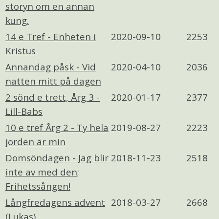
storyn om en annan
kung.
14 e Tref - Enheten i
2020-09-10
2253
Kristus
Annandag påsk - Vid
2020-04-10
2036
natten mitt på dagen
2 sönd e trett, Årg 3 -
2020-01-17
2377
Lill-Babs
10 e tref Årg 2 - Ty hela
2019-08-27
2223
jorden är min
Domsöndagen - Jag blir
2018-11-23
2518
inte av med den;
Frihetssången!
Långfredagens advent
2018-03-27
2668
(Lukas)