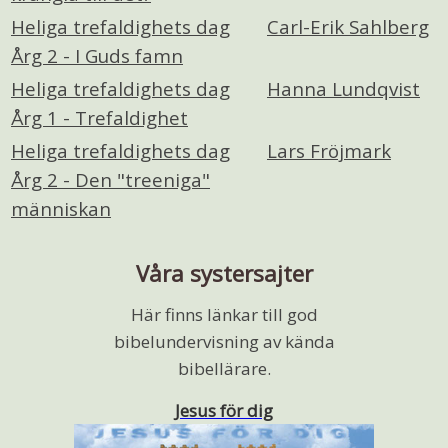
Heliga trefaldighets dag
Carl-Erik Sahlberg
Årg 2 - I Guds famn
Heliga trefaldighets dag
Hanna Lundqvist
Årg 1 - Trefaldighet
Heliga trefaldighets dag
Lars Fröjmark
Årg 2 - Den "treeniga"
människan
Våra systersajter
Här finns länkar till god
bibelundervisning av kända
bibellärare.
Jesus för dig