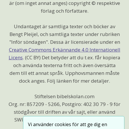
är (om inget annat anges) copyright © respektive
förlag och författare.
Undantaget är samtliga texter och böcker av
Bengt Pleijel, och samtliga texter under rubriken
"Inför söndagen". Dessa är licensierade under en
Creative Commons Erkännande 4.0 Internationell
Licens
. (CC BY) Det betyder att du t.ex. får kopiera
och använda texterna fritt och även översätta
dem till ett annat språk. Upphovsmannen måste
dock anges. Följ länken för mer detaljer.
Stiftelsen bibelskolan.com
Org. nr: 857209 - 5266, Postgiro: 402 30 79 - 9 för
stödgåvor till driften av vår sajt, eller använd
SWISH (123 574 99 40) vi är beroende av Din
Vi använder cookies för att ge dig en
hjälp.