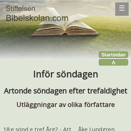
☰
Startsidan
˄
Inför söndagen
Artonde söndagen efter trefaldighet
Utläggningar av olika författare
18:e sönd e tref Årg2 - Att
Åke Lundgren