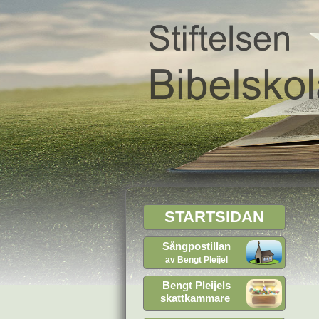
STARTSIDAN
Sångpostillan
av Bengt Pleijel
Bengt Pleijels
skattkammare