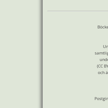
Böcke
Un
samtli
und
(CC BY
och ä
Postgir