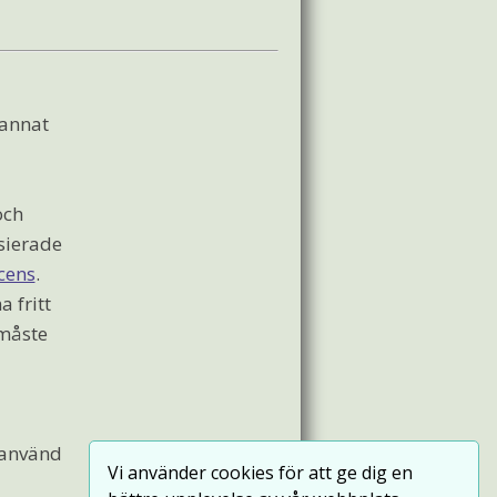
 annat
och
sierade
cens
.
a fritt
 måste
r använd
Vi använder cookies för att ge dig en