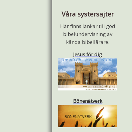
Våra systersajter
Här finns länkar till god
bibelundervisning av
kända bibellärare.
Jesus för dig
Bönenätverk