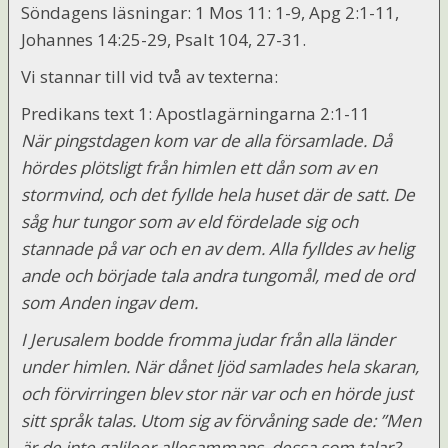
Söndagens läsningar: 1 Mos 11: 1-9, Apg 2:1-11,
Johannes 14:25-29, Psalt 104, 27-31.
Vi stannar till vid två av texterna:
Predikans text 1: Apostlagärningarna 2:1-11
När pingstdagen kom var de alla församlade. Då
hördes plötsligt från himlen ett dån som av en
stormvind, och det fyllde hela huset där de satt. De
såg hur tungor som av eld fördelade sig och
stannade på var och en av dem. Alla fylldes av helig
ande och började tala andra tungomål, med de ord
som Anden ingav dem.
I Jerusalem bodde fromma judar från alla länder
under himlen. När dånet ljöd samlades hela skaran,
och förvirringen blev stor när var och en hörde just
sitt språk talas. Utom sig av förvåning sade de: ”Men
är de inte galileer allesammans, dessa som talar?