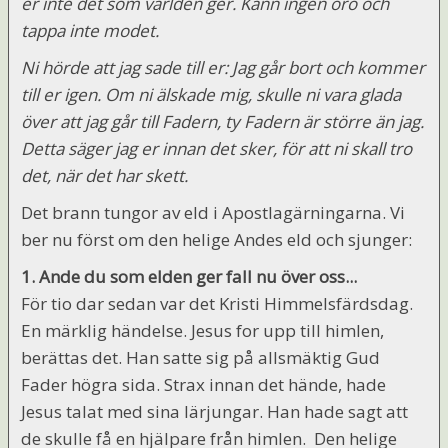
er inte det som världen ger. Känn ingen oro och
tappa inte modet.
Ni hörde att jag sade till er: Jag går bort och kommer
till er igen. Om ni älskade mig, skulle ni vara glada
över att jag går till Fadern, ty Fadern är större än jag.
Detta säger jag er innan det sker, för att ni skall tro
det, när det har skett.
Det brann tungor av eld i Apostlagärningarna. Vi
ber nu först om den helige Andes eld och sjunger:
1. Ande du som elden ger fall nu över oss...
För tio dar sedan var det Kristi Himmelsfärdsdag.
En märklig händelse. Jesus for upp till himlen,
berättas det. Han satte sig på allsmäktig Gud
Fader högra sida. Strax innan det hände, hade
Jesus talat med sina lärjungar. Han hade sagt att
de skulle få en hjälpare från himlen. Den helige