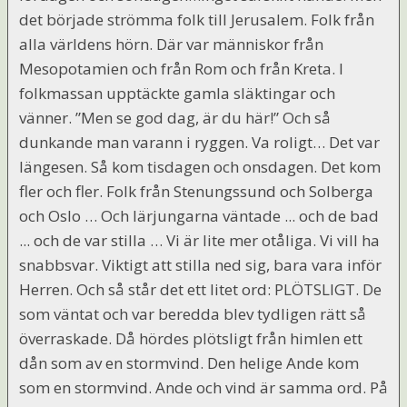
det började strömma folk till Jerusalem. Folk från
alla världens hörn. Där var människor från
Mesopotamien och från Rom och från Kreta. I
folkmassan upptäckte gamla släktingar och
vänner. ”Men se god dag, är du här!” Och så
dunkande man varann i ryggen. Va roligt… Det var
längesen. Så kom tisdagen och onsdagen. Det kom
fler och fler. Folk från Stenungssund och Solberga
och Oslo … Och lärjungarna väntade ... och de bad
... och de var stilla … Vi är lite mer otåliga. Vi vill ha
snabbsvar. Viktigt att stilla ned sig, bara vara inför
Herren. Och så står det ett litet ord: PLÖTSLIGT. De
som väntat och var beredda blev tydligen rätt så
överraskade. Då hördes plötsligt från himlen ett
dån som av en stormvind. Den helige Ande kom
som en stormvind. Ande och vind är samma ord. På