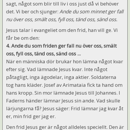
sagt, något som blir till liv i oss just då vi behöver
det. Vi ber och sjunger:
Ande du som minnet ger fall
nu över oss, smält oss, fyll oss, tänd oss, sänd oss.
Jesus talar i evangeliet om den frid, han vill ge. Vi
får be om den:
4. Ande du som friden ger fall nu över oss, smält
oss, fyll oss, tänd oss, sänd oss ...
När en människa dör brukar hon lämna något kvar
efter sig. Vad lämnade Jesus kvar. Inte något
påtagligt, inga ägodelar, inga aktier. Soldaterna
tog hans kläder. Josef av Arimataia fick ta hand om
hans kropp. Sin mor lämnade Jesus till Johannes. I
Faderns händer lämnar Jesus sin ande. Vad skulle
lärjungarna få? Jesus säger: Frid lämnar jag kvar åt
er, min frid ger jag er.
Den frid Jesus ger är något alldeles speciellt. Den är