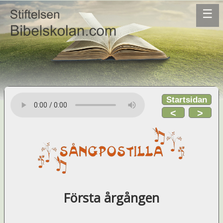
☰
Startsidan
<
>
Första årgången
_________________