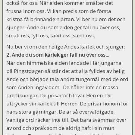
också för oss. När elden kommer smälter det
frusna inom oss. Vi kan precis som de första
kristna få brinnande hjärtan. Vi ber nu om det och
sjunger: Ande du som elden ger fall nu över oss,
smält oss, fyll oss, tänd oss, sänd oss.
Nu ber vi om den helige Andes kärlek och sjunger:
2. Ande du som kärlek ger fall nu över oss...
När den himmelska elden landade i lärjungarna
på Pingstdagen så står det att alla fylldes av helig
Ande och började tala andra tungomål med de ord
som Anden ingav dem. De håller inte en massa
predikningar. De prisar och lovar Herren. De
uttrycker sin kärlek till Herren. De prisar honom för
hans stora gärningar. De är så överväldigade.
Vanliga ord räcker inte till. Det bara svämmar över
av ord och språk som de aldrig haft i sin mun