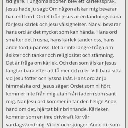
tidigare. Tungomålsbönen blev ett kärleksspråk.
Jesus hade ju sagt: Om någon älskar mig bevarar
han mitt ord. Ordet från Jesus är en landningsbana
för Jesu kärlek och Jesu välsignelser. När vi bevarar
hans ord är det mycket som kan hända. Hans ord
smälter det frusna, hans kärlek tänder oss, hans
ande fördjupar oss. Det är inte längre fråga om
åsikter och tankar och religiositet och stämning.
Det är fråga om kärlek. Och den som älskar Jesus
längtar bara efter att få mer och mer. Vill bara sitta
vid Jesu fötter och lyssna inåt. Hans ord är ju
himmelska ord. Jesus säger: Ordet som ni hört
kommer inte från mig utan från fadern som sänt
mig. När Jesu ord kommer in tar den helige Ande
hand om det, hjärtat blir brinnande. Kärleken
kommer som en inre drivkraft för vår
vardagsvandring. Vi ber och sjunger: Ande du som