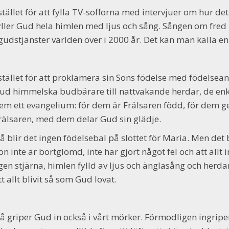
stället för att fylla TV-sofforna med intervjuer om hur det 
yller Gud hela himlen med ljus och sång. Sången om fred 
 gudstjänster världen över i 2000 år. Det kan man kalla en 
stället för att proklamera sin Sons födelse med födelsea
ud himmelska budbärare till nattvakande herdar, de enkla
em ett evangelium: för dem är Frälsaren född, för dem ge
rälsaren, med dem delar Gud sin glädje.
å blir det ingen födelsebal på slottet för Maria. Men det 
on inte är bortglömd, inte har gjort något fel och att allt i
gen stjärna, himlen fylld av ljus och änglasång och herda
tt allt blivit så som Gud lovat.
å griper Gud in också i vårt mörker. Förmodligen ingriper