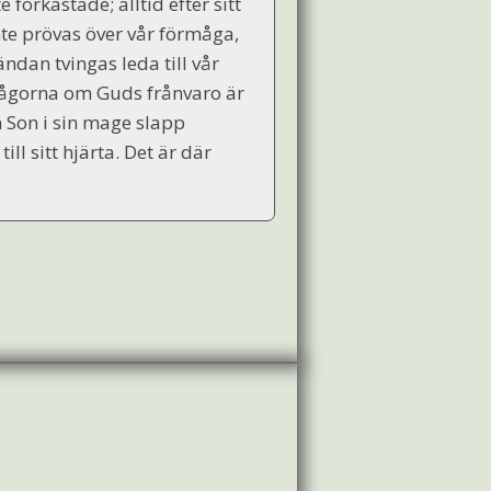
te förkastade; alltid efter sitt
 inte prövas över vår förmåga,
ändan tvingas leda till vår
r frågorna om Guds frånvaro är
n Son i sin mage slapp
ill sitt hjärta. Det är där