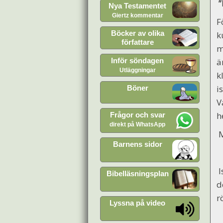
”
Nya Testamentet
Giertz kommentar
F
Böcker av olika
k
författare
m
Inför söndagen
ä
Utläggningar
k
i
Böner
V
h
Frågor och svar
direkt på WhatsApp
M
Barnens sidor
I
Bibelläsningsplan
d
r
Lyssna på video