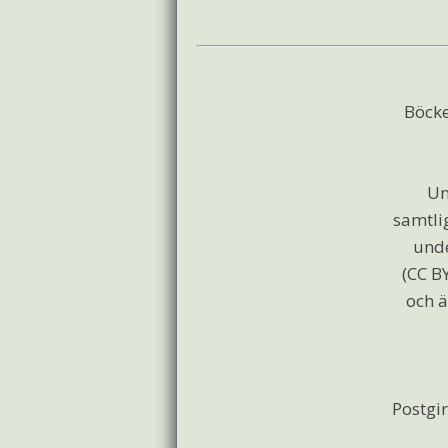
Böcke
Un
samtli
und
(CC BY
och ä
Postgir