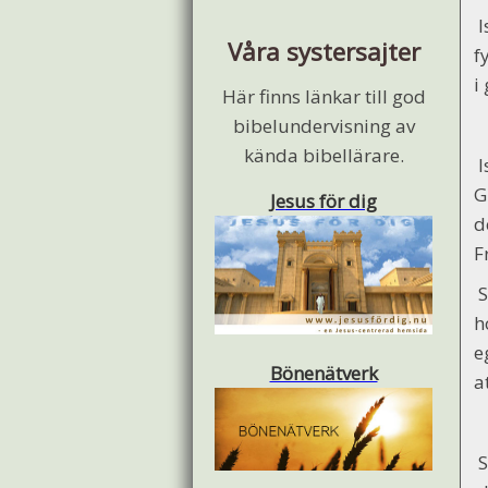
I
Våra systersajter
f
i
Här finns länkar till god
bibelundervisning av
kända bibellärare.
I
G
Jesus för dig
d
F
S
h
e
Bönenätverk
a
S