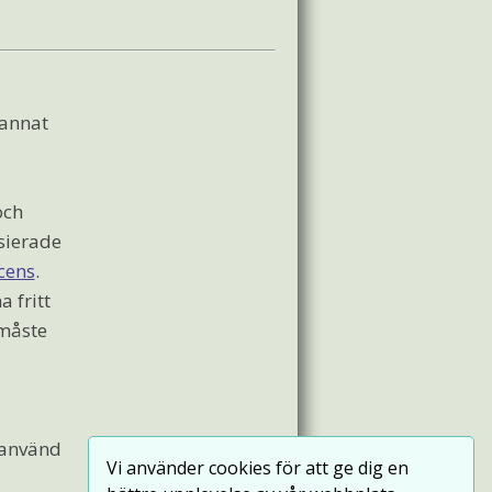
 annat
och
sierade
cens
.
a fritt
 måste
r använd
Vi använder cookies för att ge dig en