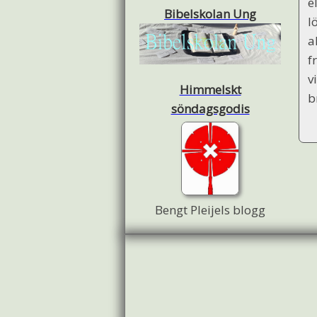
e
Bibelskolan Ung
l
a
f
v
Himmelskt
b
söndagsgodis
Bengt Pleijels blogg