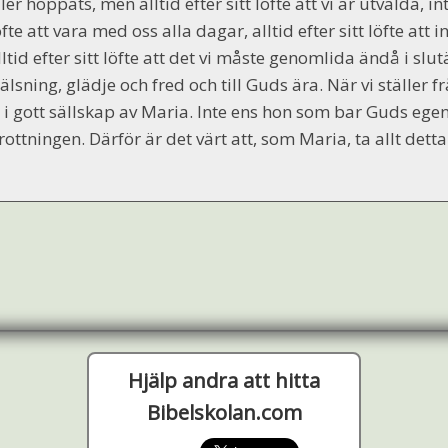
ller hoppats, men alltid efter sitt löfte att vi är utvalda, in
öfte att vara med oss alla dagar, alltid efter sitt löfte att
lltid efter sitt löfte att det vi måste genomlida ändå i slut
rälsning, glädje och fred och till Guds ära. När vi ställe
i i gott sällskap av Maria. Inte ens hon som bar Guds ege
rottningen. Därför är det värt att, som Maria, ta allt detta t
Hjälp andra att hitta
Bibelskolan.com