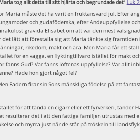
Maria tog allt detta till sitt hjärta och begrundade det”
Luk 2
ör Maria måste det ha varit en fruktansvärd jul. Efter ängl
ungamoder och gudaföderska, efter Andeuppfyllelse och 
irakulöst gravida Elisabet om att var den mest välsignade
r det lätt att föreställa sig att Maria tänkte sig framtiden 
länningar, rikedom, makt och ära. Men Maria får ett stall i
stället för en vagga, en flyktingtillvaro istället för makt oc
ar fanns Gud? Var fanns löftenas uppfyllelse? Var allt in
enne? Hade hon gjort något fel?
en Fadern firar sin Sons mänskliga födelse på ett fantasti
stället för att tända en cigarr eller ett fyrverkeri, tänder 
et resulterar det i att den fattiga familjen utrustas med
ökelse och myrra just när de står på tröskeln till landsflyk