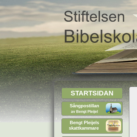
STARTSIDAN
Sångpostillan
av Bengt Pleijel
Bengt Pleijels
skattkammare