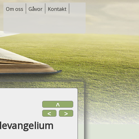
Om oss
Gåvor
Kontakt
˄
<
>
julevangelium