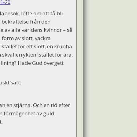
:1-20
abesök, löfte om att få bli
bekräftelse från den
 av alla världens kvinnor – så
i form av slott, vackra
stället för ett slott, en krubba
h skvallerrykten istället för ära.
billning? Hade Gud övergett
skt sätt:
Han en stjärna. Och en tid efter
 en förmögenhet av guld,
t.