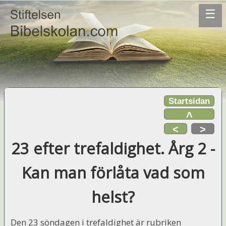
☰
Startsidan
˄
<
>
23 efter trefaldighet. Årg 2 -
Kan man förlåta vad som
helst?
Den 23 söndagen i trefaldighet är rubriken