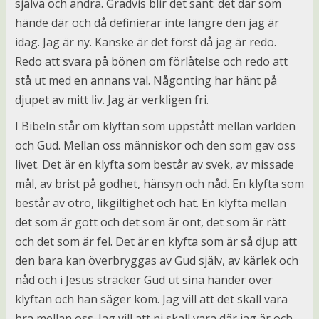
själva och andra. Gradvis blir det sant: det där som
hände där och då definierar inte längre den jag är
idag. Jag är ny.
Kanske är det först då jag är redo.
Redo att svara på bönen om förlåtelse och redo att
stå ut med en annans val. Någonting har hänt på
djupet av mitt liv. Jag är verkligen fri.
I Bibeln står om klyftan som uppstått mellan världen
och Gud. Mellan oss människor och den som gav oss
livet. Det är en klyfta som består av svek, av missade
mål, av brist på godhet, hänsyn och nåd. En klyfta som
består av otro, likgiltighet och hat. En klyfta mellan
det som är gott och det som är ont, det som är rätt
och det som är fel.
Det är en klyfta som är så djup att
den bara kan överbryggas av Gud själv, av kärlek och
nåd och i Jesus sträcker Gud ut sina händer över
klyftan och han säger kom. Jag vill att det skall vara
bra mellan oss. Jag vill att ni skall vara där jag är och