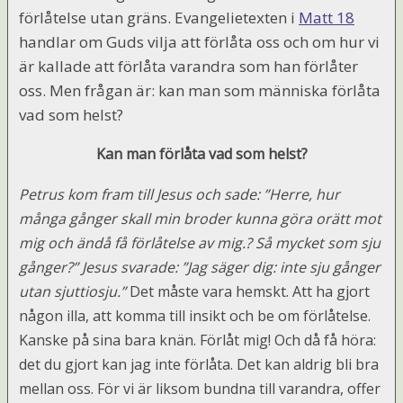
förlåtelse utan gräns. Evangelietexten i
Matt 18
handlar om Guds vilja att förlåta oss och om hur vi
är kallade att förlåta varandra som han förlåter
oss. Men frågan är: kan man som människa förlåta
vad som helst?
Kan man förlåta vad som helst?
Petrus kom fram till Jesus och sade: ”Herre, hur
många gånger skall min broder kunna göra orätt mot
mig och ändå få förlåtelse av mig.? Så mycket som sju
gånger?” Jesus svarade: ”Jag säger dig: inte sju gånger
utan sjuttiosju.”
Det måste vara hemskt. Att ha gjort
någon illa, att komma till insikt och be om förlåtelse.
Kanske på sina bara knän. Förlåt mig! Och då få höra:
det du gjort kan jag inte förlåta. Det kan aldrig bli bra
mellan oss. För vi är liksom bundna till varandra, offer