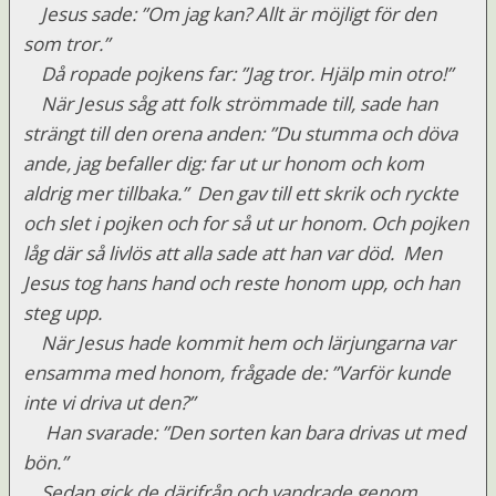
Jesus sade: ”Om jag kan? Allt är möjligt för den
som tror.”
Då ropade pojkens far: ”Jag tror. Hjälp min otro!”
När Jesus såg att folk strömmade till, sade han
strängt till den orena anden: ”Du stumma och döva
ande, jag befaller dig: far ut ur honom och kom
aldrig mer tillbaka.” Den gav till ett skrik och ryckte
och slet i pojken och for så ut ur honom. Och pojken
låg där så livlös att alla sade att han var död. Men
Jesus tog hans hand och reste honom upp, och han
steg upp.
När Jesus hade kommit hem och lärjungarna var
ensamma med honom, frågade de: ”Varför kunde
inte vi driva ut den?”
Han svarade: ”Den sorten kan bara drivas ut med
bön.”
Sedan gick de därifrån och vandrade genom