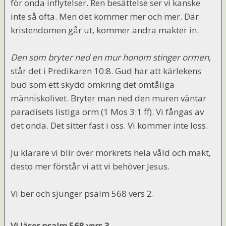
för onda inflytelser. Ren besättelse ser vi kanske
inte så ofta. Men det kommer mer och mer. Där
kristendomen går ut, kommer andra makter in.
Den som bryter ned en mur honom stinger ormen
,
står det i Predikaren 10:8. Gud har att kärlekens
bud som ett skydd omkring det ömtåliga
människolivet. Bryter man ned den muren väntar
paradisets listiga orm (1 Mos 3:1 ff). Vi fångas av
det onda. Det sitter fast i oss. Vi kommer inte loss.
Ju klarare vi blir över mörkrets hela våld och makt,
desto mer förstår vi att vi behöver Jesus.
Vi ber och sjunger psalm 568 vers 2.
Vi läser psalm 568 vers 3.