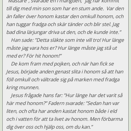
”Mästare”, svarade en i mängden, ”jag har kommit
till dig med min son som har en stum ande. Var den
än faller över honom kastar den omkull honom, och
han tuggar fradga och skär tänder och blir stel. Jag
bad dina lärjungar driva ut den, och de kunde inte.”
Han sade: ”Detta släkte som inte vill tro! Hur länge
måste jag vara hos er? Hur länge måste jag stå ut
med er? För hit honom!”
De kom fram med pojken, och när han fick se
Jesus, började anden genast slita i honom så att han
föll omkull och vältrade sig på marken med fradga
kring munnen.
Jesus frågade hans far: ”Hur länge har det varit så
här med honom?” Fadern svarade: ”Sedan han var
liten, och ofta har anden kastat honom både i eld
och i vatten för att ta livet av honom. Men förbarma
dig över oss och hjälp oss, om du kan.”