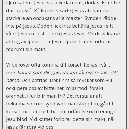
i Jerusalem. Jesus ska överlämnas, dödas. Efter tre
dar uppstå. På korset visade Jesus att han var
starkare än ondskans alla makter. Synden rådde
inte på Jesus. Döden fick inte behålla Jesus i sitt
våld. Jesus uppstod och Jesus lever. Mörkret klarar
aldrig av ljuset. Där Jesus-ljuset tänds förlorar
mörkret sin makt.
Vi behöver ofta komma till korset. Renas i vårt
inre.
Kärlek som dig gav i döden, låt oss renas i ditt
namn
. Och befrias. Det finns så mycket som vill
ockupera oss av bitterhet, missmod, förakt,
orenhet.. Hur blir man fri? Det första är att
bekänna som en synd vad man släppt in, gå till
korset med det och be om förlåtelse och rening i
Jesu blod. Vid korset förlorar detta sin makt, när
Jesus får röra vid oss.