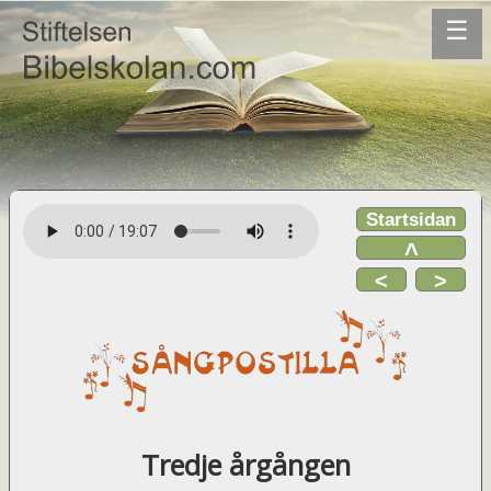
☰
Startsidan
˄
<
>
Tredje årgången