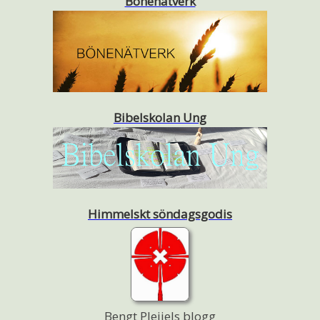
Bönenätverk
Bibelskolan Ung
Himmelskt söndagsgodis
Bengt Pleijels blogg